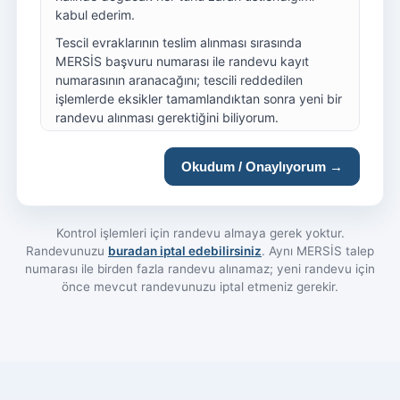
kabul ederim.
Tescil evraklarının teslim alınması sırasında
MERSİS başvuru numarası ile randevu kayıt
numarasının aranacağını; tescili reddedilen
işlemlerde eksikler tamamlandıktan sonra yeni bir
randevu alınması gerektiğini biliyorum.
Saatinde gelinmeyen randevulara işlem
yapılmayacağını ve yeniden randevu alınması
Okudum / Onaylıyorum →
gerektiğini, randevu saatinden en az 15 dakika
önce gelmem gerektiğini kabul ediyorum.
Esas sözleşme onayı sırasında ortakların ve
Kontrol işlemleri için randevu almaya gerek yoktur.
dışarıdan atanan temsile yetkili olanların hazır
Randevunuzu
buradan iptal edebilirsiniz
. Aynı MERSİS talep
bulunması gerektiğini; geçerli kimlik belgesi (TC
numarası ile birden fazla randevu alınamaz; yeni randevu için
kimlik kartı, pasaport, mavi kart v.b (Ehliyet
önce mevcut randevunuzu iptal etmeniz gerekir.
belgesi hariç olmak üzere)) ibrazı zorunluluğunu
kabul ediyorum.
Ehliyet, Ehliyet ile verilen vekaletnameler veya
cipi düşmüş kimlik kartı, kimlik fotokopisi ile
kuruluş sözleşmesinin huzurda imza işlemleri