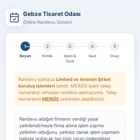
Gebze Ticaret Odası
Online Randevu Sistemi
1
2
3
4
5
Beyan
Kimlik
İşlem &
Saat
Onay
Tarih
Randevu yalnızca
Limited ve Anonim Şirket
kuruluş işlemleri
içindir. MERSİS işlem talep
numaranız olmadan randevu alamazsınız. Talep
numarasını
MERSİS
üzerinden alabilirsiniz.
Randevu aldığım firmanın verdiği yasal
yetkilendirmeyle firma adına işlem yapma
yetkimin olduğunu, yetkisiz olarak işlem yapmam
halinde doğacak her türlü zararı üstlendiğimi