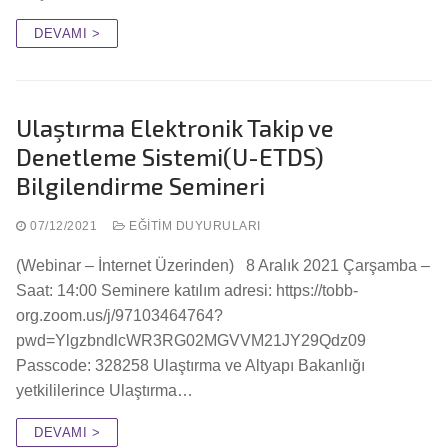
DEVAMI >
Ulaştırma Elektronik Takip ve
Denetleme Sistemi(U-ETDS)
Bilgilendirme Semineri
07/12/2021
EĞITIM DUYURULARI
(Webinar – İnternet Üzerinden) 8 Aralık 2021 Çarşamba –
Saat: 14:00 Seminere katılım adresi: https://tobb-
org.zoom.us/j/97103464764?
pwd=YlgzbndlcWR3RG02MGVVM21JY29Qdz09
Passcode: 328258 Ulaştırma ve Altyapı Bakanlığı
yetkililerince Ulaştırma…
DEVAMI >