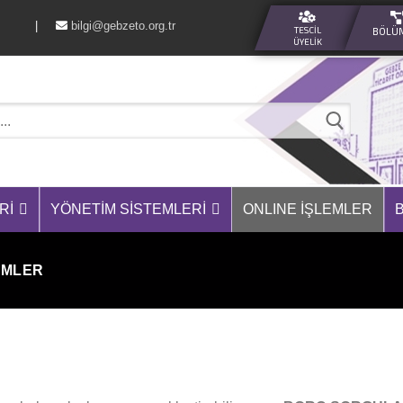
60 76 |
bilgi@gebzeto.org.tr
TESCIL
BÖLÜ
ÜYELIK
RI
YÖNETIM SISTEMLERI
ONLINE İŞLEMLER
EMLER