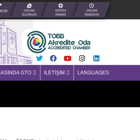
ONLINE
DESTEK
ONLINE
MLER
İŞLEMLER
MASASI
RANDEVU
BASINDA GTO
İLETIŞIM
LANGUAGES