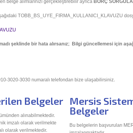
en belge alımlarınızı gerçekleştirebilir ayrıca
BORÇ SORGUL
 aşağıdaki TOBB_BS_UYE_FIRMA_KULLANICI_KLAVUZU dosyasını
LAVUZU
madı şeklinde bir hata alırsanız; Bilgi güncellemesi için aş
010-3020-3030 numaralı telefondan bize ulaşabilirsiniz.
rilen Belgeler
Mersis Sistem
Belgeler
lümünden alınabilmektedir.
nik imzalı olarak verilmekte
Bu belgelerin başvuruları MER
lı olarak verilmektedir.
imzalanmaktadır.