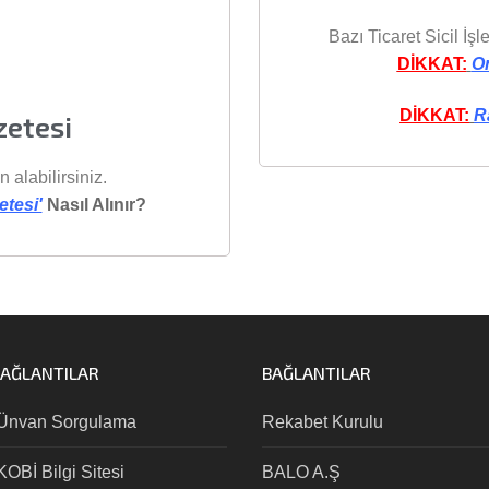
Bazı Ticaret Sicil İş
DİKKAT:
O
DİKKAT:
R
zetesi
 alabilirsiniz.
etesi'
Nasıl Alınır?
BAĞLANTILAR
BAĞLANTILAR
Ünvan Sorgulama
Rekabet Kurulu
OBİ Bilgi Sitesi
BALO A.Ş