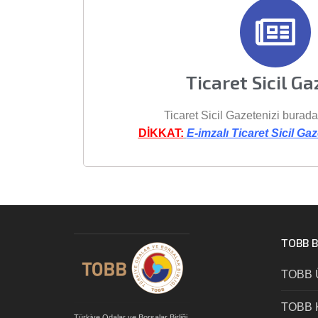
Ticaret Sicil Ga
Ticaret Sicil Gazetenizi buradan
DİKKAT:
E-imzalı Ticaret Sicil Gaz
TOBB 
TOBB 
TOBB K
Türkiye Odalar ve Borsalar Birliği