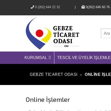
0 (262) 644 22 32
|
0(262) 646 
KURUMSAL
TESCIL VE ÜYELIK İŞLEMLE
GEBZE TICARET ODASI
ONLINE İŞL
Online İşlemler