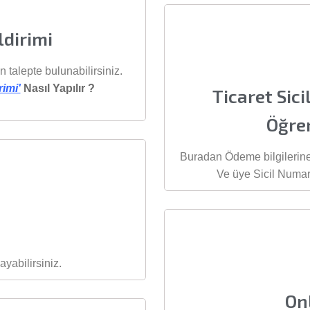
ldirimi
 talepte bulunabilirsiniz.
imi'
Nasıl Yapılır ?
Ticaret Sic
Öğre
Buradan Ödeme bilgilerine
Ve üye Sicil Numara
ayabilirsiniz.
On