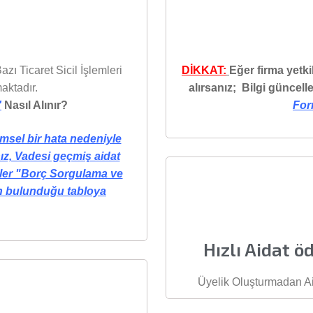
azı Ticaret Sicil İşlemleri
DİKKAT:
Eğer firma yetki
aktadır.
alırsanız; Bilgi güncell
'
Nasıl Alınır?
For
msel bir hata nedeniyle
ız, Vadesi geçmiş aidat
mler "Borç Sorgulama ve
n bulunduğu tabloya
Hızlı Aidat ö
Üyelik Oluşturmadan Ai