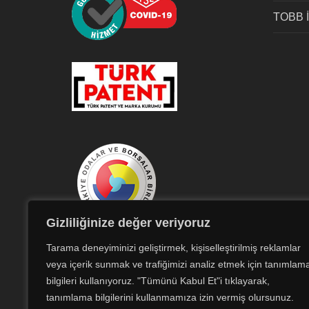
TOBB İs
Gizliliğinize değer veriyoruz
The Union of
Tarama deneyiminizi geliştirmek, kişiselleştirilmiş reklamlar
Chambers and
veya içerik sunmak ve trafiğimizi analiz etmek için tanımlam
Commodity
bilgileri kullanıyoruz. "Tümünü Kabul Et"i tıklayarak,
Exchanges of Turkey
tanımlama bilgilerini kullanmamıza izin vermiş olursunuz.