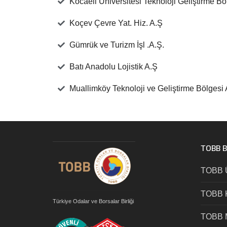
Kocaeli Üniversitesi Teknoloji Geliştirme Bö
Koçev Çevre Yat. Hiz. A.Ş
Gümrük ve Turizm İşl .A.Ş.
Batı Anadolu Lojistik A.Ş
Muallimköy Teknoloji ve Geliştirme Bölgesi 
TOBB 
TOBB 
TOBB K
Türkiye Odalar ve Borsalar Birliği
TOBB