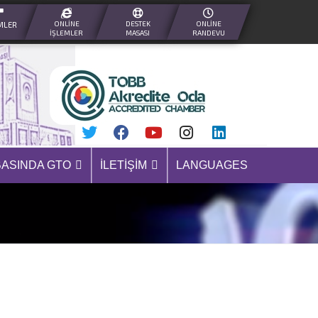
ONLINE
DESTEK
ONLINE
MLER
İŞLEMLER
MASASI
RANDEVU
BASINDA GTO
İLETIŞIM
LANGUAGES