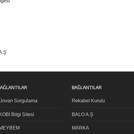
lgesi
A.Ş
BAĞLANTILAR
BAĞLANTILAR
Ünvan Sorgulama
Rekabet Kurulu
OBİ Bilgi Sitesi
BALO A.Ş
 MEYBEM
MARKA