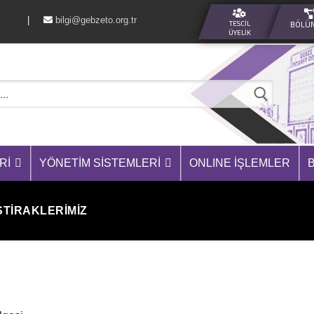
60 76 |
bilgi@gebzeto.org.tr
TESCIL
BÖLÜ
ÜYELIK
RI
YÖNETIM SISTEMLERI
ONLINE İŞLEMLER
ŞTIRAKLERIMIZ