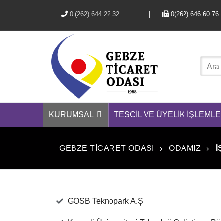
0 (262) 644 22 32
|
0(262) 646 
KURUMSAL
TESCIL VE ÜYELIK İŞLEMLE
GEBZE TICARET ODASI
ODAMIZ
İ
GOSB Teknopark A.Ş