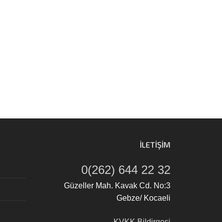
İLETIŞIM
0(262) 644 22 32
Güzeller Mah. Kavak Cd. No:3
Gebze/ Kocaeli
KVKK Bildirgesi