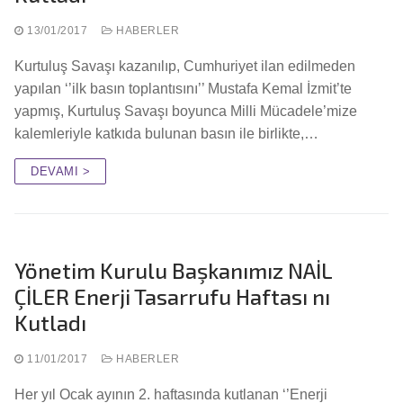
13/01/2017
HABERLER
Kurtuluş Savaşı kazanılıp, Cumhuriyet ilan edilmeden
yapılan ‘’ilk basın toplantısını’’ Mustafa Kemal İzmit’te
yapmış, Kurtuluş Savaşı boyunca Milli Mücadele’mize
kalemleriyle katkıda bulunan basın ile birlikte,…
DEVAMI >
Yönetim Kurulu Başkanımız NAİL
ÇİLER Enerji Tasarrufu Haftası nı
Kutladı
11/01/2017
HABERLER
Her yıl Ocak ayının 2. haftasında kutlanan ‘’Enerji