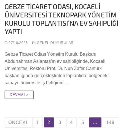
GEBZE TİCARET ODASI, KOCAELİ
ÜNİVERSİTESİ TEKNOPARK YÖNETİM
KURULU TOPLANTISI’NA EV SAHİPLİĞİ
YAPTI
07/10/2025
GENEL DUYURULAR
Gebze Ticaret Odası Yönetim Kurulu Başkanı
Abdurrahman Aslantaş’ın ev sahipliğinde, Kocaeli
Üniversitesi Rektörü Prof. Dr. Nuh Zafer Cantürk
başkanlığında gerçekleştirilen toplantıda; bölgedeki
sanayi–üniversite iş birliğinin…
DEVAMI >
ÖNCEKI
1
2
3
4
5
…
148