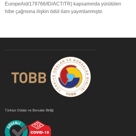
EuropeAid/179766/ID/ACT/TR) kapsamında yürütülen
hibe çağrısına ilişkin ödül ilanı yayımlanmıştır.
Türkiye Odalar ve Borsalar Birliği