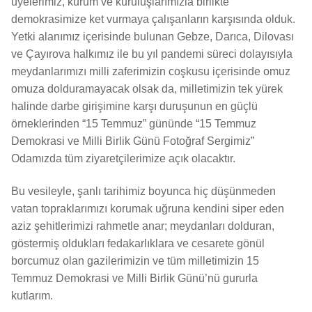
üyelerimiz, kurum ve kuruluşlarımızla birlikte
demokrasimize ket vurmaya çalışanların karşısında olduk.
Yetki alanımız içerisinde bulunan Gebze, Darıca, Dilovası
ve Çayırova halkımız ile bu yıl pandemi süreci dolayısıyla
meydanlarımızı milli zaferimizin coşkusu içerisinde omuz
omuza dolduramayacak olsak da, milletimizin tek yürek
halinde darbe girişimine karşı duruşunun en güçlü
örneklerinden “15 Temmuz” gününde “15 Temmuz
Demokrasi ve Milli Birlik Günü Fotoğraf Sergimiz”
Odamızda tüm ziyaretçilerimize açık olacaktır.
Bu vesileyle, şanlı tarihimiz boyunca hiç düşünmeden
vatan topraklarımızı korumak uğruna kendini siper eden
aziz şehitlerimizi rahmetle anar; meydanları dolduran,
göstermiş oldukları fedakarlıklara ve cesarete gönül
borcumuz olan gazilerimizin ve tüm milletimizin 15
Temmuz Demokrasi ve Milli Birlik Günü’nü gururla
kutlarım.