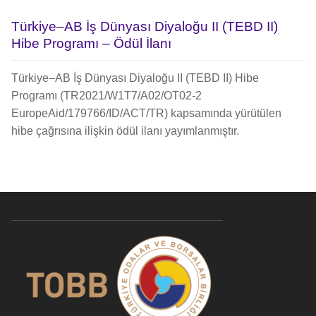
Türkiye–AB İş Dünyası Diyaloğu II (TEBD II)
Hibe Programı – Ödül İlanı
Türkiye–AB İş Dünyası Diyaloğu II (TEBD II) Hibe
Programı (TR2021/W1T7/A02/OT02-2
EuropeAid/179766/ID/ACT/TR) kapsamında yürütülen
hibe çağrısına ilişkin ödül ilanı yayımlanmıştır.