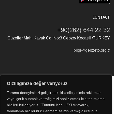
CONTACT
+90(262) 644 22 32
Güzeller Mah. Kavak Cd. No:3 Gebze/ Kocaeli /TURKEY
bilgi@gebzeto.org.tr
Gizliliğinize değer veriyoruz
Tüm Hakları Saklıdır © 2026
Gebze Ticaret Odası
Tarama deneyiminizi geliştirmek, kişiselleştirilmiş reklamlar
veya içerik sunmak ve trafiğimizi analiz etmek için tanımlama
bilgileri kullanıyoruz. "Tümünü Kabul Et"i tıklayarak,
tanımlama bilgilerini kullanmamıza izin vermiş olursunuz.