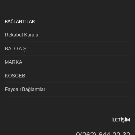
BAĞLANTILAR
Rekabet Kurulu
BALO A.Ş
MARKA
KOSGEB
Faydalı Bağlantılar
İLETIŞIM
0(262) 644 22 32