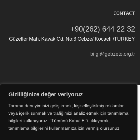
CONTACT
+90(262) 644 22 32
Güzeller Mah. Kavak Cd. No:3 Gebze/ Kocaeli /TURKEY
bilgi@gebzeto.org.tr
Gizliliğinize değer veriyoruz
Tüm Hakları Saklıdır © 2026
Gebze Ticaret Odası
Tarama deneyiminizi geliştirmek, kişiselleştirilmiş reklamlar
veya içerik sunmak ve trafiğimizi analiz etmek için tanımlama
bilgileri kullanıyoruz. "Tümünü Kabul Et"i tıklayarak,
tanımlama bilgilerini kullanmamıza izin vermiş olursunuz.