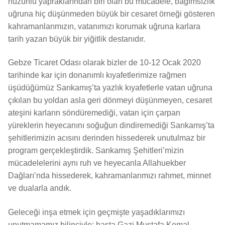
hüzünlü yapraklarından biri olan bu mücadele, bağımsızlık
uğruna hiç düşünmeden büyük bir cesaret örneği gösteren
kahramanlarımızın, vatanımızı korumak uğruna karlara
tarih yazan büyük bir yiğitlik destanıdır.
Gebze Ticaret Odası olarak bizler de 10-12 Ocak 2020
tarihinde kar için donanımlı kıyafetlerimize rağmen
üşüdüğümüz Sarıkamış’ta yazlık kıyafetlerle vatan uğruna
çıkılan bu yoldan asla geri dönmeyi düşünmeyen, cesaret
ateşini karların söndüremediği, vatan için çarpan
yüreklerin heyecanını soğuğun dindiremediği Sarıkamış’ta
şehitlerimizin acısını derinden hissederek unutulmaz bir
program gerçekleştirdik. Sarıkamış Şehitleri’mizin
mücadelelerini aynı ruh ve heyecanla Allahuekber
Dağları’nda hissederek, kahramanlarımızı rahmet, minnet
ve dualarla andık.
Geleceği inşa etmek için geçmişte yaşadıklarımızı
unutmamamız bilinciyle; başta Gazi Mustafa Kemal