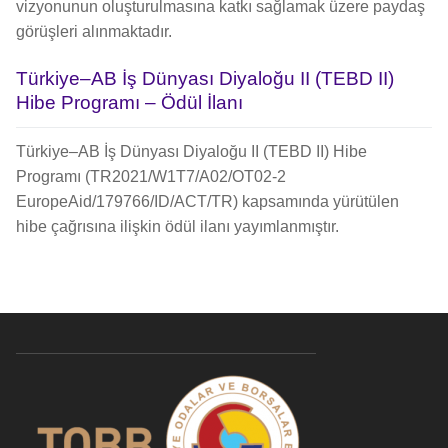
vizyonunun oluşturulmasına katkı sağlamak üzere paydaş
görüşleri alınmaktadır.
Türkiye–AB İş Dünyası Diyaloğu II (TEBD II)
Hibe Programı – Ödül İlanı
Türkiye–AB İş Dünyası Diyaloğu II (TEBD II) Hibe
Programı (TR2021/W1T7/A02/OT02-2
EuropeAid/179766/ID/ACT/TR) kapsamında yürütülen
hibe çağrısına ilişkin ödül ilanı yayımlanmıştır.