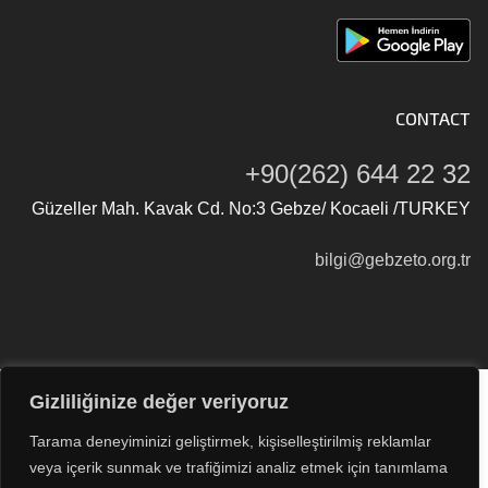
CONTACT
+90(262) 644 22 32
Güzeller Mah. Kavak Cd. No:3 Gebze/ Kocaeli /TURKEY
bilgi@gebzeto.org.tr
Gizliliğinize değer veriyoruz
Tüm Hakları Saklıdır © 2026
Gebze Ticaret Odası
Tarama deneyiminizi geliştirmek, kişiselleştirilmiş reklamlar
veya içerik sunmak ve trafiğimizi analiz etmek için tanımlama