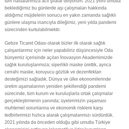
tüm hastalarımıza acil şifalar diliyorum. 2021 yılını umutla
beklediğimiz bu günlerde aşı çalışmaları hakkında
aldığımız müjdelerin sonucu en yakın zamanda sağlıklı
günlere ulaşma inancıyla dileğimiz, yeni yılda pandemi
sürecinden kurtulabilmektir.
Gebze Ticaret Odası olarak bizler ilk olarak sağlık
çalışanlarımız için neler yapabiliriz düşüncesiyle Oda
bünyemiz içerisinde açılan İnovasyon Akademimizde
sağlık kuruluşlarımıza; siperlikli maske ürettik, ayrıca
cerrahi maske, koruyucu gözlük ve dezenfektan
desteğimizi sağladık. Dünya ve ülke ekonomilerinde
üretim aşamalarının yeniden şekillendiği pandemi
sürecinde, tüm kurum ve kuruluşlarla ortak çalışmalar
gerçekleştirmenin yanında; üyelerimizin yaşaması
muhtemel sorunlarına ve ekonomik risklere karşı
tedbirlerimizi hızlıca alarak çalışmalarımızı sürdürdük.
2021 yılında da önceden olduğu gibi umutla Türkiye